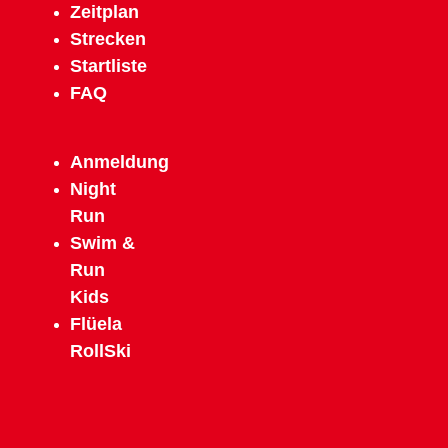
Zeitplan
Strecken
Startliste
FAQ
Anmeldun
g
N
ight
Run
Swim &
Run
Kids
Flüela
RollSki