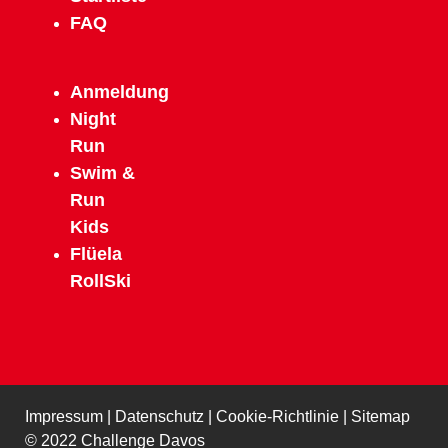
FAQ
Anmeldun
g
N
ight
Run
Swim &
Run
Kids
Flüela
RollSki
Impressum
|
Datenschutz
|
Cookie-Richtlinie
|
Sitemap
© 2022 Challenge Davos