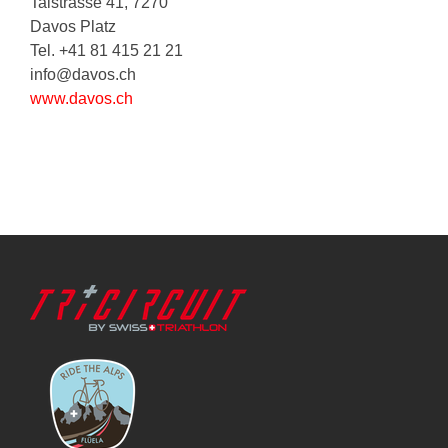
Talstrasse 41, 7270
Davos Platz
Tel. +41 81 415 21 21
info
@
davos.ch
www.davos.ch