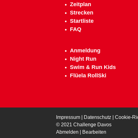
Zeitplan
Strecken
Startliste
FAQ
Anmeldun
g
N
ight Run
Swim & Run Kids
Flüela RollSki
Impressum
|
Datenschutz
|
Cookie-Ric
© 2021 Challenge Davos
Abmelden
|
Bearbeiten