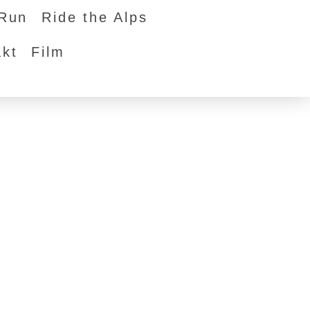
tRun
Ride the Alps
akt
Film