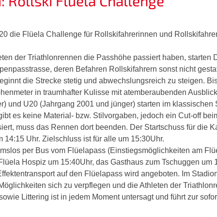
Rollski Flüela Challenge
0 die Flüela Challenge für Rollskifahrerinnen und Rollskifahrer,
ten der Triathlonrennen die Passhöhe passiert haben, starten D
penpasstrasse, deren Befahren Rollskifahrern sonst nicht gestatt
eginnt die Strecke stetig und abwechslungsreich zu steigen. B
henmeter in traumhafter Kulisse mit atemberaubenden Ausblick
er) und U20 (Jahrgang 2001 und jünger) starten im klassischen S
gibt es keine Material- bzw. Stilvorgaben, jedoch ein Cut-off 
iert, muss das Rennen dort beenden. Der Startschuss für die Ka
 14:15 Uhr. Zielschluss ist für alle um 15:30Uhr.
hmslos per Bus vom Flüelapass (Einstiegsmöglichkeiten am Fl
s Flüela Hospiz um 15:40Uhr, das Gasthaus zum Tschuggen um
ffektentransport auf den Flüelapass wird angeboten. Im Stadion
 Möglichkeiten sich zu verpflegen und die Athleten der Triathlon
owie Littering ist in jedem Moment untersagt und führt zur sofor