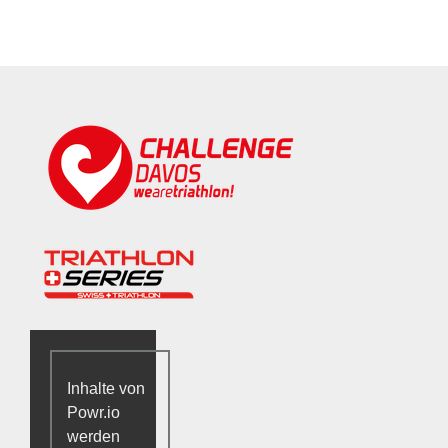
Inhalte von
Powr.io
werden