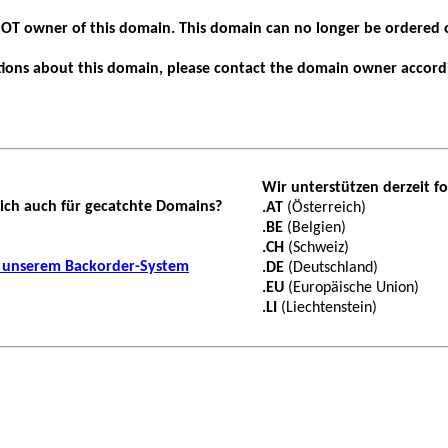
 NOT owner of this domain. This domain can no longer be ordered 
tions about this domain, please contact the domain owner accor
Wir unterstützen derzeit 
 sich auch für gecatchte Domains?
.AT
(Österreich)
.BE
(Belgien)
.CH
(Schweiz)
u unserem Backorder-System
.DE
(Deutschland)
.EU
(Europäische Union)
.LI
(Liechtenstein)